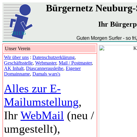
Bürgernetz Neuburg
Ihr Bürgerp
281136
Guten Morgen Surfer - so f
Unser Verein
Wir über uns
:
Datenschutzerklärung
,
Geschäftsstelle
,
Webmaster
,
Mail / Postmaster
,
AK Inhalt
,
Diascannerausleihe
,
Eigener
Domainname
,
Damals wars's
Alles zur E-
Mailumstellung
,
Ihr
WebMail
(neu /
umgestellt),